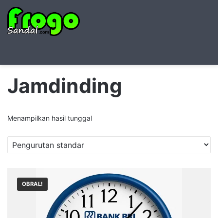
Searc
M
for
Jamdinding
Menampilkan hasil tunggal
OBRAL!