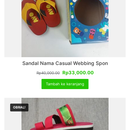
Sandal Nama Casual Webbing Spon
Harga
Harga
Rp
33,000.00
Rp
40,000.00
aslinya
saat
Tambah ke keranjang
adalah:
ini
Rp40,000.00.
adalah:
Rp33,000.00.
OBRAL!