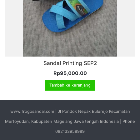
Sandal Printing SEP2
Rp
95,000.00
Tambah ke keranjang
www.frogosandal.com | Jl Pondok Nepak Bulurejo Kecamatan
Mertoyudan, Kabupaten Magelang Jawa tengah Indonesia | Phone
082133958989