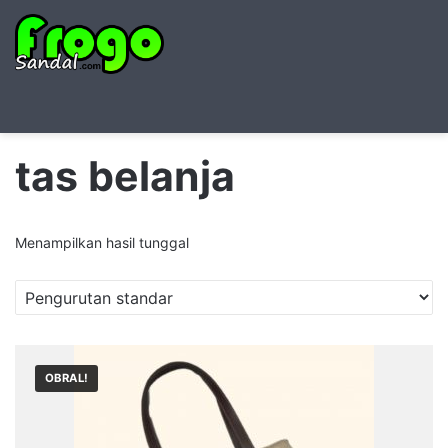
Searc
M
for
tas belanja
Menampilkan hasil tunggal
OBRAL!