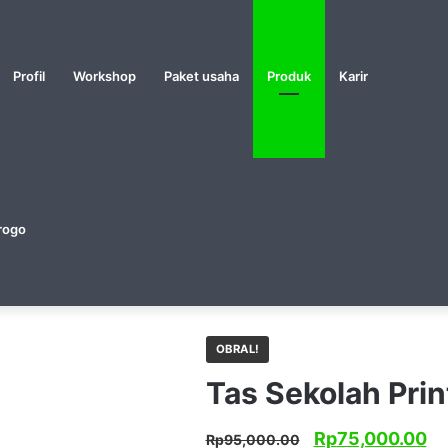
Profil
Workshop
Paket usaha
Produk
Karir
rogo
OBRAL!
Tas Sekolah Pri
Harga
Ha
Rp
75,000.00
Rp
95,000.00