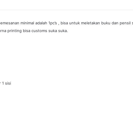
pemesanan minimal adalah 1pc’s , bisa untuk meletakan buku dan pensil 
rna printing bisa customs suka suka.
1 sisi