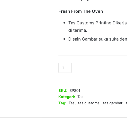
Fresh From The Oven
Tas Customs Printing Dikerj
di terima.
Disain Gambar suka suka deng
Kuantitas
Tas
Sekolah
Printing
Slempang
SKU:
SPS01
Kategori:
Tas
Tag:
Tas
,
tas customs
,
tas gambar
,