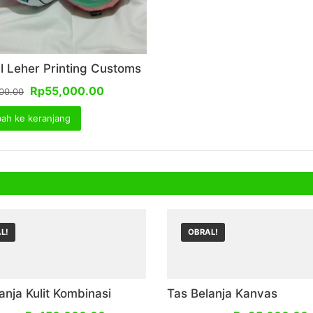
l Leher Printing Customs
Harga
Harga
Rp
55,000.00
00.00
aslinya
saat
ah ke keranjang
adalah:
ini
Rp65,000.00.
adalah:
Rp55,000.00.
L!
OBRAL!
anja Kulit Kombinasi
Tas Belanja Kanvas