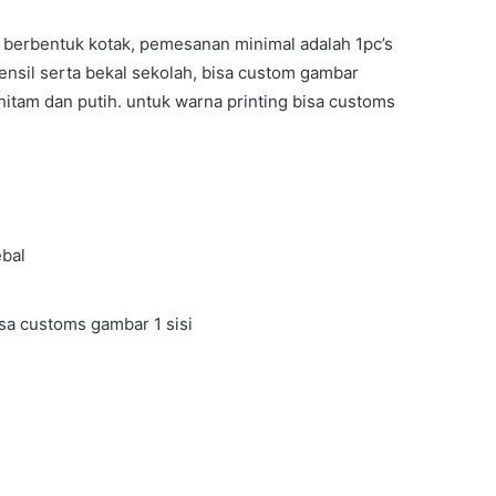
at
i berbentuk kotak, pemesanan minimal adalah 1pc’s
alah:
ensil serta bekal sekolah, bisa custom gambar
75,000.00.
shopping
hitam dan putih. untuk warna printing bisa customs
bal
cart
a customs gambar 1 sisi