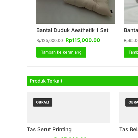
Bantal Duduk Aesthetik 1 Set
Banta
Harga
Harga
Rp
115,000.00
Rp
125,000.00
Rp
65,0
aslinya
saat
Tambah ke keranjang
adalah:
ini
Tamb
Rp125,000.00.
adalah:
Rp115,000.00.
Produk Terkait
OBRAL!
OBRA
Tas Serut Printing
Tas Bel