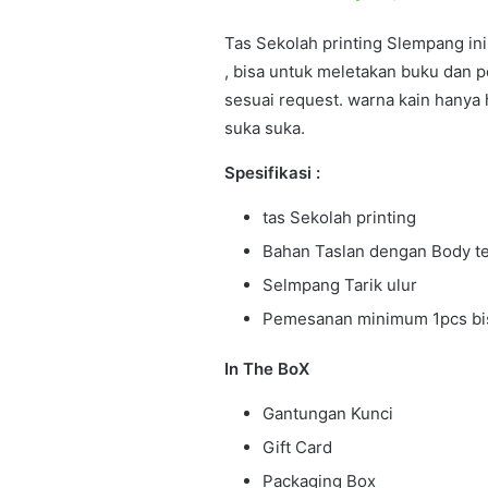
aslinya
sa
adalah:
ini
Tas Sekolah printing Slempang in
Rp95,000.00.
ad
, bisa untuk meletakan buku dan p
Rp
sesuai request. warna kain hanya 
suka suka.
Spesifikasi :
tas Sekolah printing
Bahan Taslan dengan Body te
Selmpang Tarik ulur
Pemesanan minimum 1pcs bis
In The BoX
Gantungan Kunci
Gift Card
Packaging Box