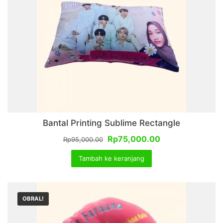
Bantal Printing Sublime Rectangle
Harga
Harga
Rp
75,000.00
Rp
95,000.00
aslinya
saat
Tambah ke keranjang
adalah:
ini
Rp95,000.00.
adalah:
Rp75,000.00.
OBRAL!