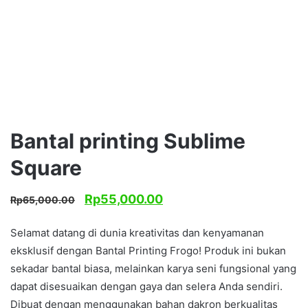
Bantal printing Sublime
Square
Harga
Harga
Rp
55,000.00
Rp
65,000.00
aslinya
saat
adalah:
ini
Selamat datang di dunia kreativitas dan kenyamanan
Rp65,000.00.
adalah:
eksklusif dengan Bantal Printing Frogo! Produk ini bukan
Rp55,000.00.
sekadar bantal biasa, melainkan karya seni fungsional yang
dapat disesuaikan dengan gaya dan selera Anda sendiri.
Dibuat dengan menggunakan bahan dakron berkualitas