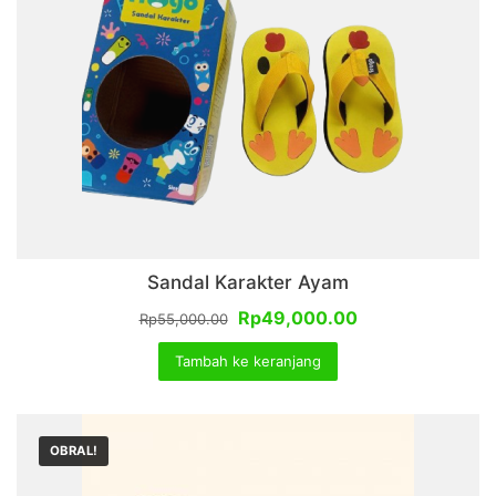
Sandal Karakter Ayam
Harga
Harga
Rp
49,000.00
Rp
55,000.00
aslinya
saat
Tambah ke keranjang
adalah:
ini
Rp55,000.00.
adalah:
Rp49,000.00.
OBRAL!