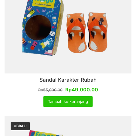
Sandal Karakter Rubah
Harga
Harga
Rp
49,000.00
Rp
55,000.00
aslinya
saat
Tambah ke keranjang
adalah:
ini
Rp55,000.00.
adalah:
Rp49,000.00.
OBRAL!