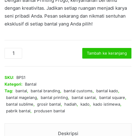
Dengan Bantal Printing Frogo, kenyamanan bertemu
dengan kreativitas. Jadikan setiap ruangan menjadi karya
seni pribadi Anda. Pesan sekarang dan nikmati sentuhan
eksklusif di setiap bantal yang Anda pilih!
Kuantitas
Tambah ke keranjang
Bantal
printing
Sublime
Square
SKU:
BPS1
Kategori:
Bantal
Tag:
bantal
,
bantal branding
,
bantal customs
,
bantal kado
,
bantal magelang
,
bantal printing
,
bantal santai
,
bantal square
,
bantal sublime
,
grosir bantal
,
hadiah
,
kado
,
kado istimewa
,
pabrik bantal
,
produsen bantal
Deskripsi