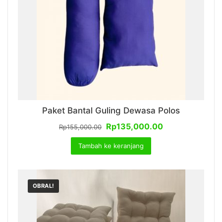
Paket Bantal Guling Dewasa Polos
Harga
Harga
Rp
135,000.00
Rp
155,000.00
aslinya
saat
Tambah ke keranjang
adalah:
ini
Rp155,000.00.
adalah:
Rp135,000.00.
OBRAL!