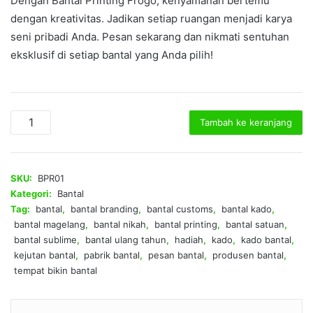
Dengan Bantal Printing Frogo, kenyamanan bertemu
dengan kreativitas. Jadikan setiap ruangan menjadi karya
seni pribadi Anda. Pesan sekarang dan nikmati sentuhan
eksklusif di setiap bantal yang Anda pilih!
Kuantitas
Tambah ke keranjang
Bantal
Printing
Sublime
Rectangle
SKU:
BPR01
Kategori:
Bantal
Tag:
bantal
,
bantal branding
,
bantal customs
,
bantal kado
,
bantal magelang
,
bantal nikah
,
bantal printing
,
bantal satuan
,
bantal sublime
,
bantal ulang tahun
,
hadiah
,
kado
,
kado bantal
,
kejutan bantal
,
pabrik bantal
,
pesan bantal
,
produsen bantal
,
tempat bikin bantal