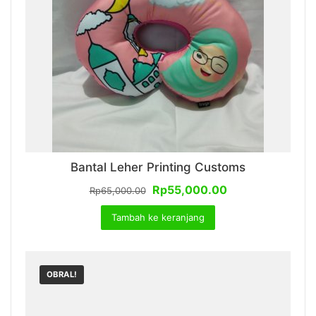
Bantal Leher Printing Customs
Harga
Harga
Rp
55,000.00
Rp
65,000.00
aslinya
saat
Tambah ke keranjang
adalah:
ini
Rp65,000.00.
adalah:
Rp55,000.00.
OBRAL!