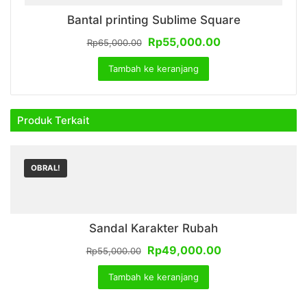
Bantal printing Sublime Square
Harga
Harga
Rp
55,000.00
Rp
65,000.00
aslinya
saat
Tambah ke keranjang
adalah:
ini
Rp65,000.00.
adalah:
Rp55,000.00.
Produk Terkait
OBRAL!
Sandal Karakter Rubah
Harga
Harga
Rp
49,000.00
Rp
55,000.00
aslinya
saat
Tambah ke keranjang
adalah:
ini
Rp55,000.00.
adalah: