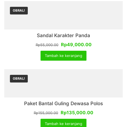
Rp49,000.00.
OBRAL!
Sandal Karakter Panda
Harga
Harga
Rp
49,000.00
Rp
55,000.00
aslinya
saat
Tambah ke keranjang
adalah:
ini
Rp55,000.00.
adalah:
Rp49,000.00.
OBRAL!
Paket Bantal Guling Dewasa Polos
Harga
Harga
Rp
135,000.00
Rp
155,000.00
aslinya
saat
Tambah ke keranjang
adalah:
ini