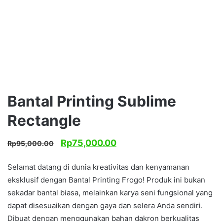
Bantal Printing Sublime
Rectangle
Harga
Harga
Rp
75,000.00
Rp
95,000.00
aslinya
saat
adalah:
ini
Selamat datang di dunia kreativitas dan kenyamanan
Rp95,000.00.
adalah:
eksklusif dengan Bantal Printing Frogo! Produk ini bukan
Rp75,000.00.
sekadar bantal biasa, melainkan karya seni fungsional yang
dapat disesuaikan dengan gaya dan selera Anda sendiri.
Dibuat dengan menggunakan bahan dakron berkualitas