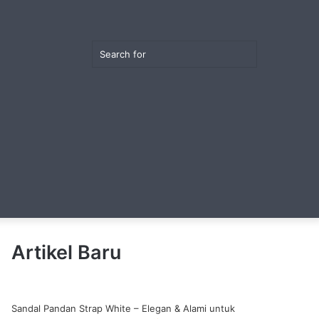
Random
Switch
Search
Article
skin
View
for
Artikel Baru
your
Sandal Pandan Strap White – Elegan & Alami untuk