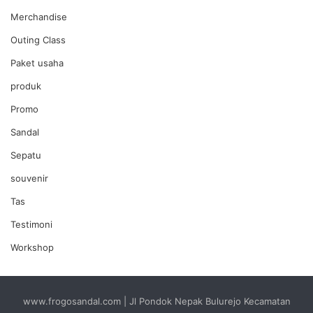
Merchandise
Outing Class
Paket usaha
produk
Promo
Sandal
Sepatu
souvenir
Tas
Testimoni
Workshop
www.frogosandal.com | Jl Pondok Nepak Bulurejo Kecamatan