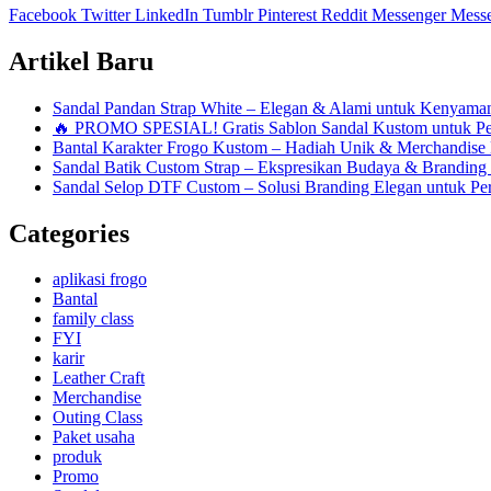
Facebook
Twitter
LinkedIn
Tumblr
Pinterest
Reddit
Messenger
Mess
Artikel Baru
Sandal Pandan Strap White – Elegan & Alami untuk Kenyam
🔥 PROMO SPESIAL! Gratis Sablon Sandal Kustom untuk P
Bantal Karakter Frogo Kustom – Hadiah Unik & Merchandise 
Sandal Batik Custom Strap – Ekspresikan Budaya & Branding
Sandal Selop DTF Custom – Solusi Branding Elegan untuk Per
Categories
aplikasi frogo
Bantal
family class
FYI
karir
Leather Craft
Merchandise
Outing Class
Paket usaha
produk
Promo