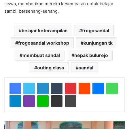
siswa, memberikan mereka kesempatan untuk belajar
sambil bersenang-senang.
belajar keterampilan
frogosandal
frogosandal workshop
kunjungan tk
membuat sandal
nepak bulurejo
outing class
sandal
LinkedIn
Tumblr
Pinterest
Reddit
Messenger
Whats
Telegram
Viber
Line
Share via Email
Print