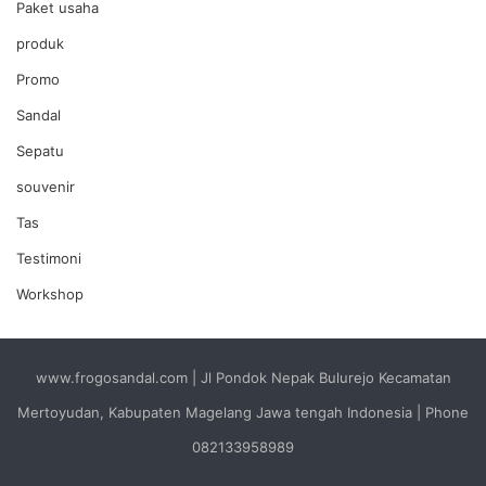
Paket usaha
produk
Promo
Sandal
Sepatu
souvenir
Tas
Testimoni
Workshop
www.frogosandal.com | Jl Pondok Nepak Bulurejo Kecamatan
Mertoyudan, Kabupaten Magelang Jawa tengah Indonesia | Phone
082133958989