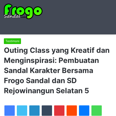
Searc
M
for
Testimoni
Outing Class yang Kreatif dan
Menginspirasi: Pembuatan
Sandal Karakter Bersama
Frogo Sandal dan SD
Rejowinangun Selatan 5
LinkedIn
Tumblr
Pinterest
Reddit
Messenger
WhatsAp