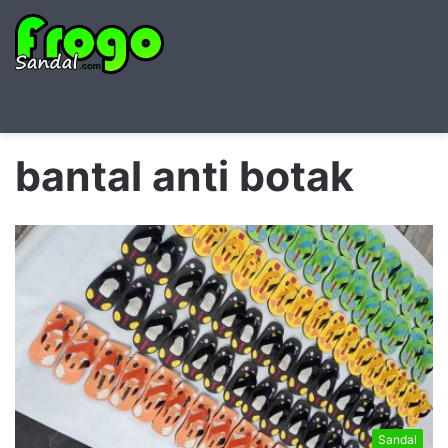
Searc
M
for
bantal anti botak
Sandal