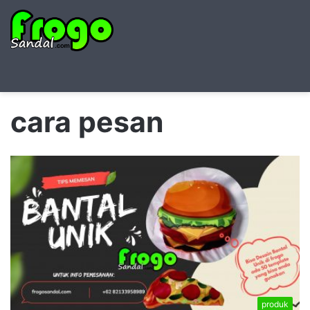
Searc
M
for
cara pesan
produk