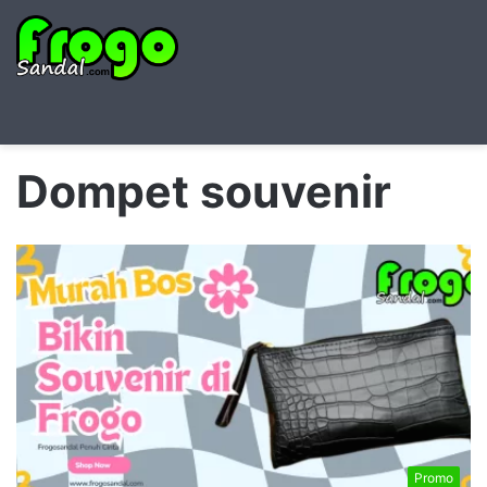
Searc
M
for
Dompet souvenir
Promo