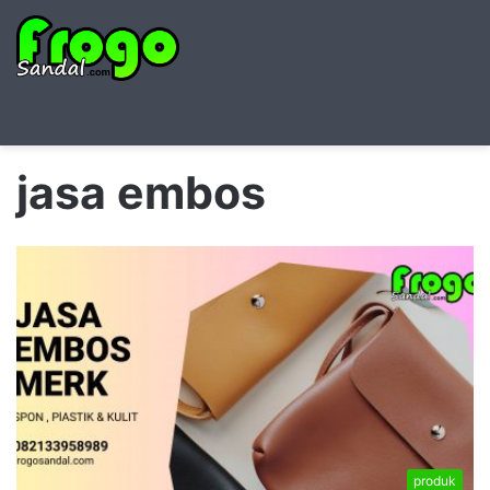
Searc
M
for
jasa embos
produk