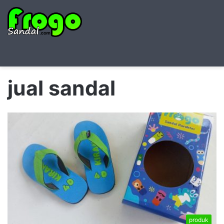
Searc
M
for
jual sandal
produk