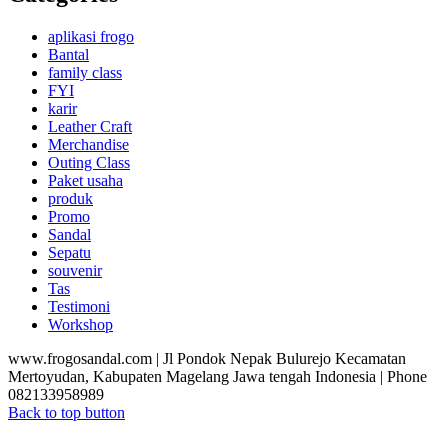
aplikasi frogo
Bantal
family class
FYI
karir
Leather Craft
Merchandise
Outing Class
Paket usaha
produk
Promo
Sandal
Sepatu
souvenir
Tas
Testimoni
Workshop
www.frogosandal.com | Jl Pondok Nepak Bulurejo Kecamatan
Mertoyudan, Kabupaten Magelang Jawa tengah Indonesia | Phone
082133958989
Back to top button