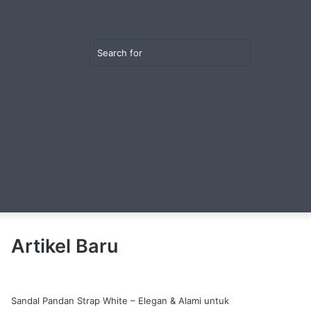
Random
Switch
Search
Article
skin
View
for
Artikel Baru
your
Sandal Pandan Strap White – Elegan & Alami untuk