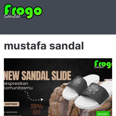
Searc
M
for
mustafa sandal
produk