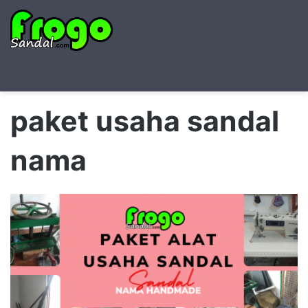
Searc
M
for
paket usaha sandal
nama