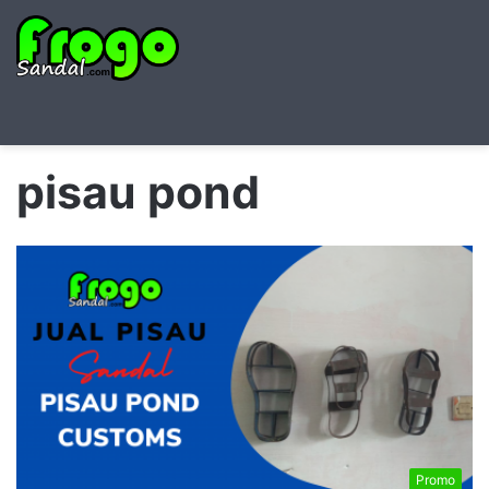
Searc
M
for
pisau pond
Promo