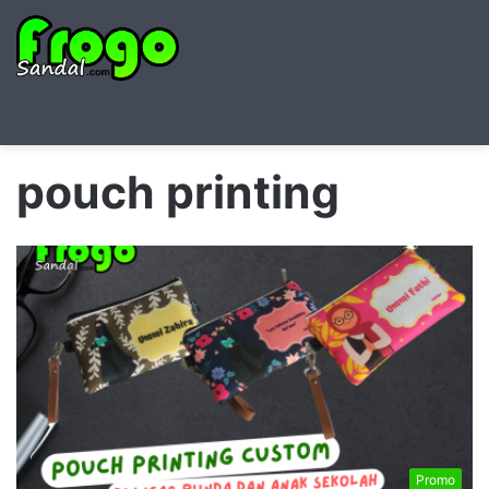
Searc
M
for
pouch printing
Promo