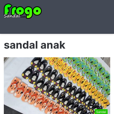
Searc
M
for
sandal anak
Sandal