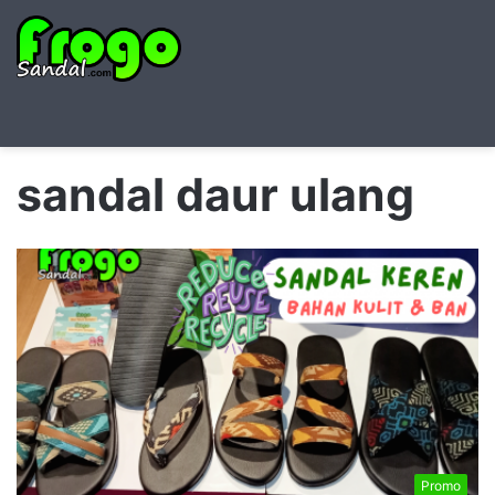
Searc
M
for
sandal daur ulang
Promo