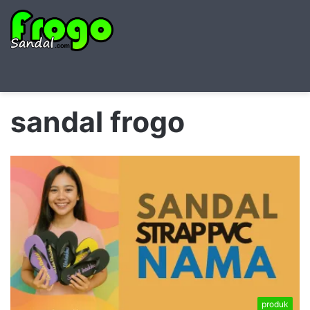
Searc
M
for
sandal frogo
produk