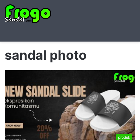
Searc
M
for
sandal photo
produk