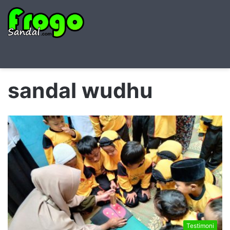
Searc
M
for
sandal wudhu
Testimoni