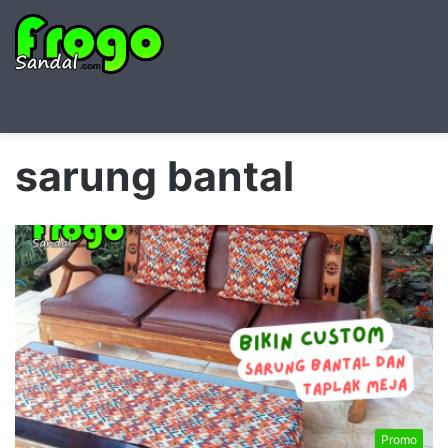
Searc
M
for
sarung bantal
Promo