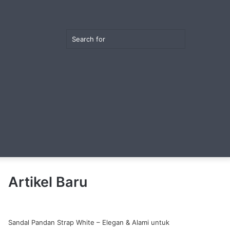
Random
Switch
Search
Article
skin
View
for
Artikel Baru
your
Sandal Pandan Strap White – Elegan & Alami untuk