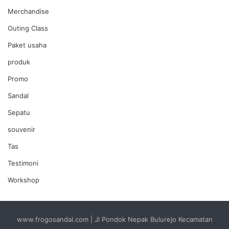
Merchandise
Outing Class
Paket usaha
produk
Promo
Sandal
Sepatu
souvenir
Tas
Testimoni
Workshop
www.frogosandal.com | Jl Pondok Nepak Bulurejo Kecamatan