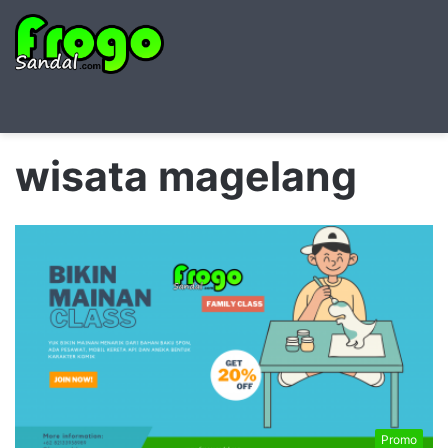
Searc
M
for
wisata magelang
Promo