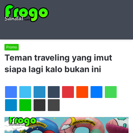
Searc
M
for
Promo
Teman traveling yang imut
siapa lagi kalo bukan ini
LinkedIn
Tumblr
Pinterest
Reddit
Messenger
WhatsAp
Telegram
Line
Share via Email
Print