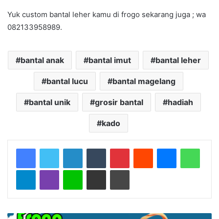
Yuk custom bantal leher kamu di frogo sekarang juga ; wa
082133958989.
bantal anak
bantal imut
bantal leher
bantal lucu
bantal magelang
bantal unik
grosir bantal
hadiah
kado
LinkedIn
Tumblr
Pinterest
Reddit
Messenger
Whats
Telegram
Viber
Line
Share via Email
Print