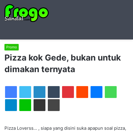
Searc
M
for
Promo
Pizza kok Gede, bukan untuk
dimakan ternyata
LinkedIn
Tumblr
Pinterest
Reddit
Messenger
WhatsAp
Telegram
Line
Share via Email
Print
Pizza Loverss… , siapa yang disini suka apapun soal pizza,