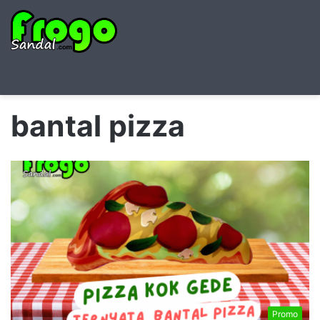
Searc
M
for
bantal pizza
Promo