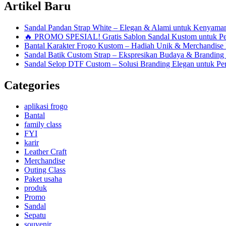
Artikel Baru
Sandal Pandan Strap White – Elegan & Alami untuk Kenyam
🔥 PROMO SPESIAL! Gratis Sablon Sandal Kustom untuk P
Bantal Karakter Frogo Kustom – Hadiah Unik & Merchandise 
Sandal Batik Custom Strap – Ekspresikan Budaya & Branding
Sandal Selop DTF Custom – Solusi Branding Elegan untuk Per
Categories
aplikasi frogo
Bantal
family class
FYI
karir
Leather Craft
Merchandise
Outing Class
Paket usaha
produk
Promo
Sandal
Sepatu
souvenir