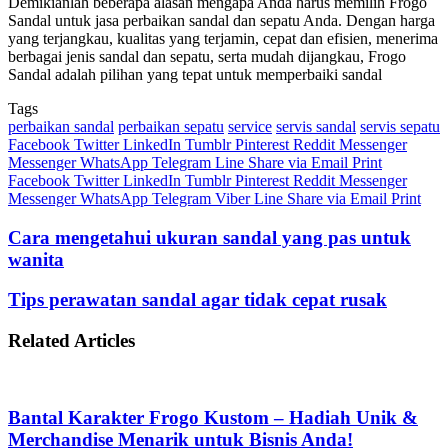
Demikianlah beberapa alasan mengapa Anda harus memilih Frogo
Sandal untuk jasa perbaikan sandal dan sepatu Anda. Dengan harga
yang terjangkau, kualitas yang terjamin, cepat dan efisien, menerima
berbagai jenis sandal dan sepatu, serta mudah dijangkau, Frogo
Sandal adalah pilihan yang tepat untuk memperbaiki sandal
Tags
perbaikan sandal
perbaikan sepatu
service
servis sandal
servis sepatu
Facebook
Twitter
LinkedIn
Tumblr
Pinterest
Reddit
Messenger
Messenger
WhatsApp
Telegram
Line
Share via Email
Print
Facebook
Twitter
LinkedIn
Tumblr
Pinterest
Reddit
Messenger
Messenger
WhatsApp
Telegram
Viber
Line
Share via Email
Print
Cara mengetahui ukuran sandal yang pas untuk
wanita
Tips perawatan sandal agar tidak cepat rusak
Related Articles
Bantal Karakter Frogo Kustom – Hadiah Unik &
Merchandise Menarik untuk Bisnis Anda!