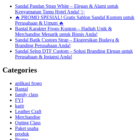
Sandal Pandan Strap White – Elegan & Alami untuk
Kenyamanan Tamu Hotel Anda! ✨
🔥 PROMO SPESIAL! Gratis Sablon Sandal Kustom untuk
Perusahaan & Umum 🔥
Bantal Karakter Frogo Kustom – Hadiah Unik &
Merchandise Menarik untuk Bisnis Anda!
Sandal Batik Custom Strap – Ekspresikan Budaya &
Branding Perusahaan Anda!
Sandal Selop DTF Custom – Solusi Branding Elegan untuk
Perusahaan & Instansi Anda!
Categories
aplikasi frogo
Bantal
family class
FYI
karir
Leather Craft
Merchandise
Outing Class
Paket usaha
produk
Promo